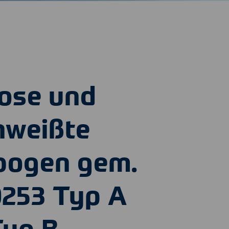
lose und
hweißte
bogen gem.
0253 Typ A
Typ B