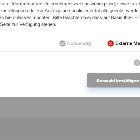
ASM
unserer kommerziellen Unternehmensziele notwendig sind, sowie solch
einstellungen oder zur Anzeige personalisierter Inhalte genutzt werde
ASM
n Sie zulassen möchten. Bitte beachten Sie, dass auf Basis Ihrer Ei
 Seite zur Verfügung stehen.
Notwendig
Externe Me
Long Radius
Short Radius
Sonderradien
alle Wandstärke
Auswahl bestätigen