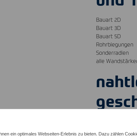
Bauart 2D
Bauart 3D
Bauart 5D
Rohrbiegungen
Sonderradien
alle Wandstärke
naht
gesc
Rohr
nen ein optimales Webseiten-Erlebnis zu bieten. Dazu zählen Cookies