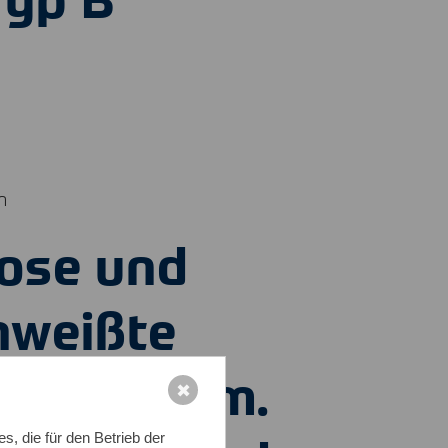
n
lose und
hweißte
bogen gem.
✖
, die für den Betrieb der