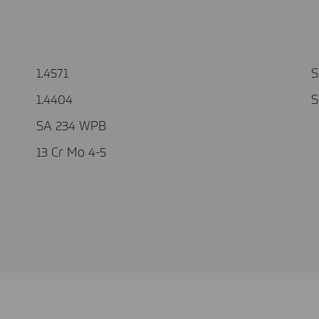
1.4571
S
1.4404
S
SA 234 WPB
13 Cr Mo 4-5