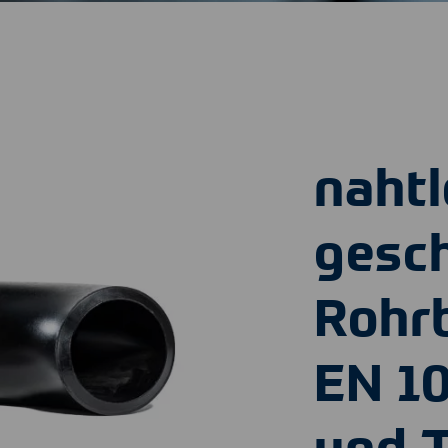
naht
gesc
Rohr
EN 1
und 