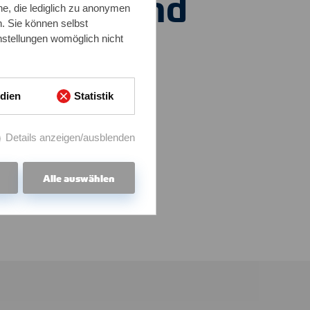
E
B 16.9 und
e, die lediglich zu anonymen
n. Sie können selbst
E
B 16.28
nstellungen womöglich nicht
dien
Statistik
Details anzeigen/ausblenden
n
Alle auswählen