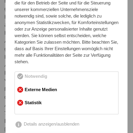
Kontokorrentverhältnis das Eigentum an jeder
die für den Betrieb der Seite und für die Steuerung
gelieferten Ware vor. Bei Zahlungsverzug des
unserer kommerziellen Unternehmensziele
Käufers sind wir berechtigt, unsere Vorbehaltsware
notwendig sind, sowie solche, die lediglich zu
anonymen Statistikzwecken, für Komforteinstellungen
auch ohne Nachfristsetzung auf Kosten des
oder zur Anzeige personalisierter Inhalte genutzt
Käufers einstweilen herauszuverlangen und ggf. die
werden. Sie können selbst entscheiden, welche
Abtretung der Herausgabeansprüche des Käufers
Kategorien Sie zulassen möchten. Bitte beachten Sie,
gegen seinen Abnehmer zu fordern. In dem
dass auf Basis Ihrer Einstellungen womöglich nicht
mehr alle Funktionalitäten der Seite zur Verfügung
Herausgabeverlangen, der Herausgabe, dem
stehen.
Abtretungsverlangen und der Abtretung der
Forderungen gegen Dritte liegt kein Rücktritt vom
Notwendig
Vertrag durch uns vor. Gegen Zahlung unserer
fälligen Forderung geben wir die Vorbehaltsware an
Externe Medien
den Käufer zurück bzw. treten die Ansprüche gegen
Statistik
Abnehmer des Käufers an den Käufer wieder ab.
7.2 Der Käufer ist berechtigt, unter
Eigentumsvorbehalt stehende Ware
Details anzeigen/ausblenden
(Vorbehaltsware) im Rahmen seines